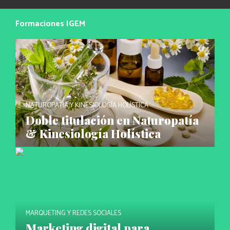
Formaciones IGEM
NATUROPATÍA Y KINESIOLOGÍA HOLÍSTICA
Doble titulación en Naturopatía
& Kinesiología Holística
MARQUETING Y REDES SOCIALES
Marketing digital para