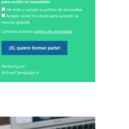
para recibir tu newsletter
He leído y acepto la política de privacidad
*
Acepto recibir los mails para acceder al
recurso gratuito
*
Consulta nuestra
política de privacidad
.
¡Sí, quiero formar parte!
Marketing por
ActiveCampaign