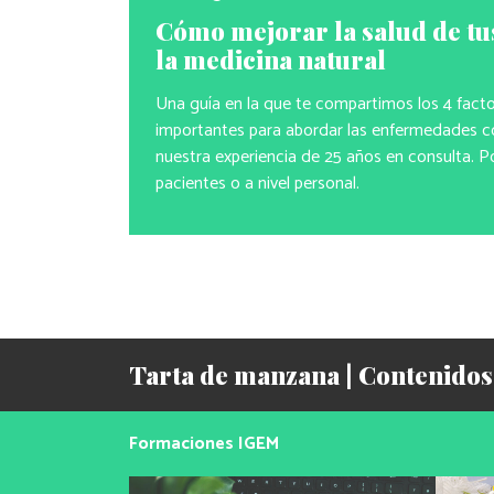
Cómo mejorar la salud de tu
la medicina natural
Una guía en la que te compartimos los 4 fact
importantes para abordar las enfermedades co
nuestra experiencia de 25 años en consulta. P
pacientes o a nivel personal.
Tarta de manzana | Contenidos
Formaciones IGEM