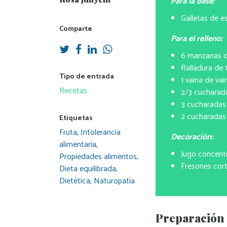
Para la base:
Galletas de es
Comparte
Para el relleno:
6 manzanas d
Ralladura de 
Tipo de entrada
1 vaina de vain
Recetas
2/3 cucharad
3 cucharadas
2 cucharadas
Etiquetas
Fruta
,
Intolerancia
Decoración:
alimentaria
,
Jugo concent
Propiedades alimentos
,
Fresones cort
Dieta equilibrada
,
Dietética
,
Naturopatía
Preparación 