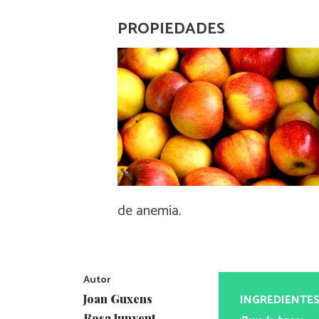
PROPIEDADES
de anemia.
Autor
INGREDIENTE
Joan Guxens
Rosa Junyent