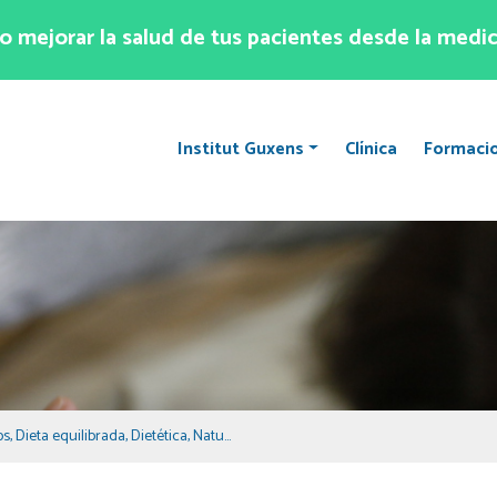
 mejorar la salud de tus pacientes desde la medic
Institut Guxens
Clínica
Formaci
os
,
Dieta equilibrada
,
Dietética
,
Naturopatía