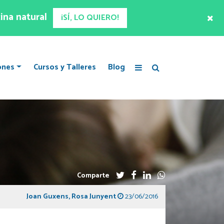
ina natural
¡SÍ, LO QUIERO!
ones
Cursos y Talleres
Blog
Comparte
Joan Guxens
,
Rosa Junyent
23/06/2016