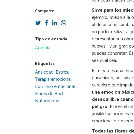
húmedas y áreas culti
Sirve para los mie
Comparte
ejemplo, miedo a la os
al dolor, a un cambio
no poder realizar alg
representar una obra 
Tipo de entrada
nuevas… y un gran etc
Artículos
puedes concretar. Es 
sea cual sea.
Etiquetas
El miedo es una emoc
Ansiedad
,
Estrés
,
darwiniano, nos sirve
Terapia emocional
,
carcelero que impide 
Equilibrio emocional
,
una emoción básica
Flores de Bach
,
desequilibra cuand
Naturopatía
peligro.
Ese es el mo
posible solución es t
emocional del miedo a
Todas las flores d