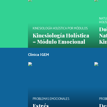
NATU
HOLÍS
Dob
KINESIOLOGÍA HOLÍSTICA POR MÓDULOS
Kinesiología Holística
Na
– Módulo Emocional
Kin
Clínica IGEM
PROBLEMAS EMOCIONALES
PROB
Estrés
De