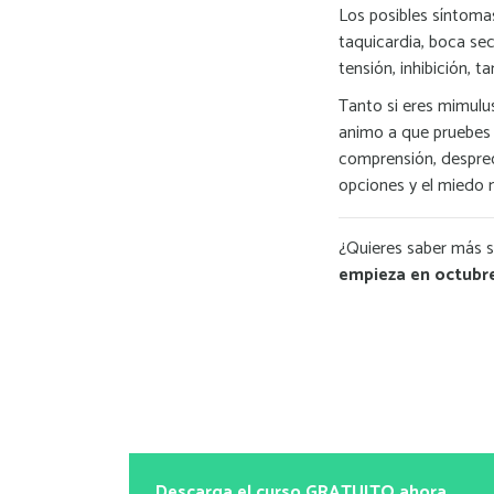
Los posibles síntoma
taquicardia, boca sec
tensión, inhibición, t
Tanto si eres mimulu
animo a que pruebes e
comprensión, despreo
opciones y el miedo n
¿Quieres saber más s
empieza en octubr
Descarga el curso GRATUITO ahora