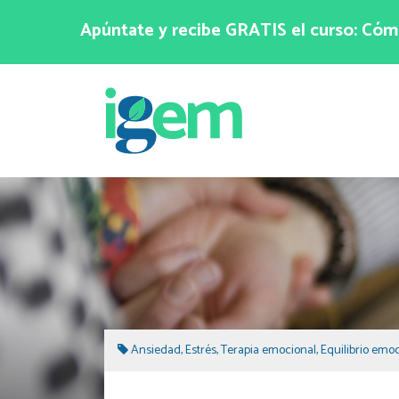
Apúntate y recibe GRATIS el curso: Cómo
Ansiedad
,
Estrés
,
Terapia emocional
,
Equilibrio emo