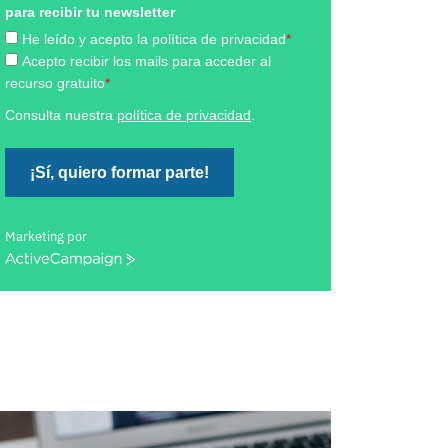
para recibir tu newsletter
He leído y acepto la política de privacidad
*
Acepto recibir los mails para acceder al
recurso gratuito
*
Consulta nuestra
política de privacidad
.
¡Sí, quiero formar parte!
Marketing por
ActiveCampaign