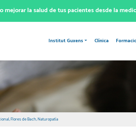
 mejorar la salud de tus pacientes desde la medic
Institut Guxens
Clínica
Formaci
cional
,
Flores de Bach
,
Naturopatía