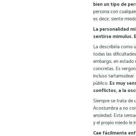
bien un tipo de per
persona con cualquie
es decir, siente mie
La personalidad m
sentirse mimulus. 
La describiría como 
todas las dificultade
embargo, en estado n
concretas. Es vergon
incluso tartamudear. 
público.
Es muy sens
conflictos, a la os
Siempre se trata de 
Acostumbra a no com
ansiedad. Esta sensa
y el propio miedo le 
Cae fácilmente enf