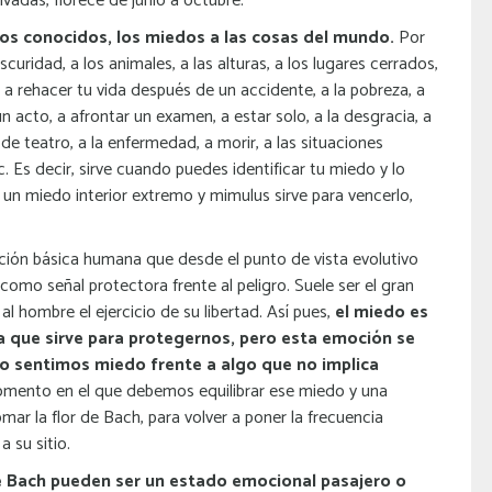
vadas, florece de junio a octubre.
dos conocidos, los miedos a las cosas del mundo.
Por
curidad, a los animales, a las alturas, a los lugares cerrados,
, a rehacer tu vida después de un accidente, a la pobreza, a
ún acto, a afrontar un examen, a estar solo, a la desgracia, a
de teatro, a la enfermedad, a morir, a las situaciones
. Es decir, sirve cuando puedes identificar tu miedo y lo
un miedo interior extremo y mimulus sirve para vencerlo,
ión básica humana que desde el punto de vista evolutivo
 como señal protectora frente al peligro. Suele ser el gran
al hombre el ejercicio de su libertad. Así pues,
el miedo es
 que sirve para protegernos, pero esta emoción se
o sentimos miedo frente a algo que no implica
mento en el que debemos equilibrar ese miedo y una
omar la flor de Bach, para volver a poner la frecuencia
 su sitio.
e Bach pueden ser un estado emocional pasajero o