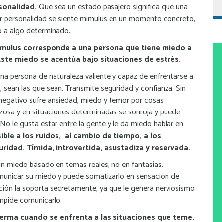
sonalidad.
Que sea un estado pasajero significa que una
r personalidad se siente mimulus en un momento concreto,
do a algo determinado.
imulus corresponde a una persona que tiene miedo a
Este miedo se acentúa bajo situaciones de estrés.
una persona de naturaleza valiente y capaz de enfrentarse a
s, sean las que sean. Transmite seguridad y confianza. Sin
egativo sufre ansiedad, miedo y temor por cosas
zosa y en situaciones determinadas se sonroja y puede
No le gusta estar entre la gente y le da miedo hablar en
ible a los ruidos, al cambio de tiempo, a los
curidad. Tímida, introvertida, asustadiza y reservada.
un miedo basado en temas reales, no en fantasías.
unicar su miedo y puede somatizarlo en sensación de
ción la soporta secretamente, ya que le genera nerviosismo
impide comunicarlo.
erma cuando se enfrenta a las situaciones que teme.