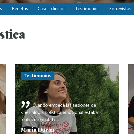
os
Recetas
Casos clínicos
Testimonios
Entrevistas
stica
Testimonios
"
Cuando empecé las sesiones de
kinesiología holística emocional estaba
realmente mal. Te...
Maria Duran