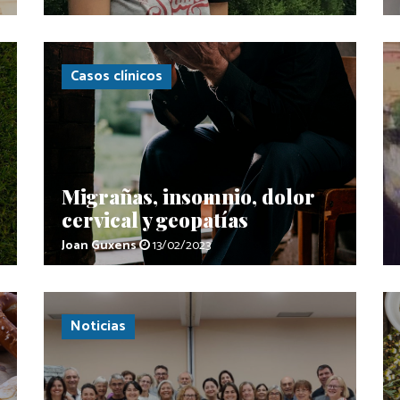
Casos clínicos
Migrañas, insomnio, dolor
cervical y geopatías
Joan Guxens
13/02/2023
Noticias