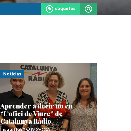
Etiquetas
Noticias
Aprender a decir no en
“L’ofici de Viure” de
Catalunya Ràdio
Institut IGEM
13/09/2023