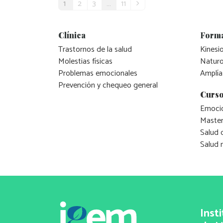
1
2
3
…
11
Clínica
Form
Trastornos de la salud
Kinesio
Molestias físicas
Naturo
Problemas emocionales
Amplía
Prevención y chequeo general
Curso
Emocio
Master
Salud 
Salud 
Inst