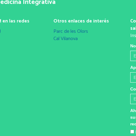
edicina Integrativa
 en las redes
Otros enlaces de interés
Co
sa
Parc de les Olors
In
Cal Vilanova
No
Ap
Co
Ah
su
re