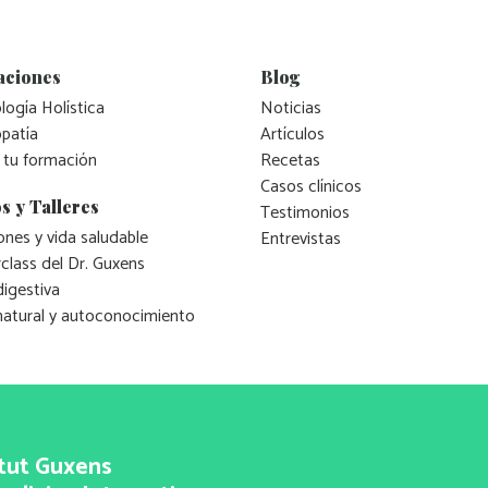
aciones
Blog
logía Holística
Noticias
patía
Artículos
 tu formación
Recetas
Casos clínicos
s y Talleres
Testimonios
nes y vida saludable
Entrevistas
class del Dr. Guxens
digestiva
natural y autoconocimiento
itut Guxens