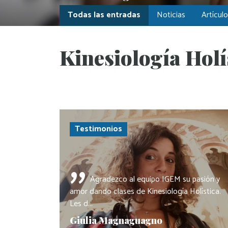
Todas las entradas
Noticias
Artícul
Kinesiología Holí
Testimonios
"
Agradezco al equipo IGEM su pasión y
amor dando clases de Kinesiología Holística.
Les d...
Giulia Magnaguagno