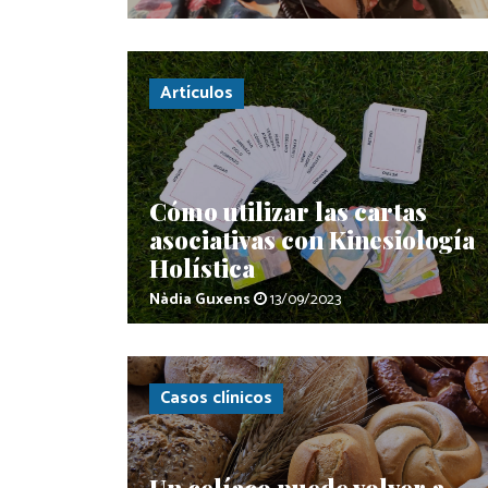
Artículos
Cómo utilizar las cartas
asociativas con Kinesiología
Holística
Nàdia Guxens
13/09/2023
Casos clínicos
Un celíaco puede volver a