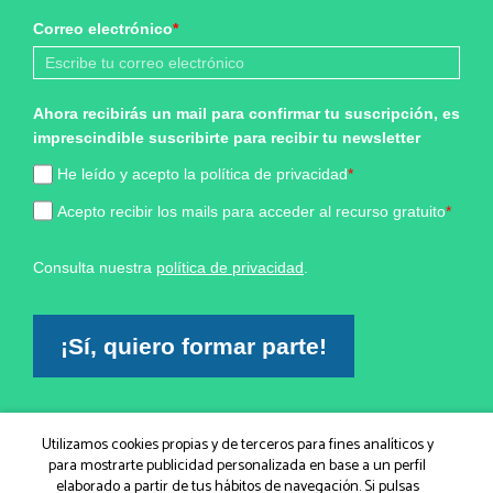
Correo electrónico
*
Ahora recibirás un mail para confirmar tu suscripción, es
imprescindible suscribirte para recibir tu newsletter
He leído y acepto la política de privacidad
*
Acepto recibir los mails para acceder al recurso gratuito
*
Consulta nuestra
política de privacidad
.
¡Sí, quiero formar parte!
Marketing por
Utilizamos cookies propias y de terceros para fines analíticos y
ActiveCampaign
para mostrarte publicidad personalizada en base a un perfil
elaborado a partir de tus hábitos de navegación. Si pulsas