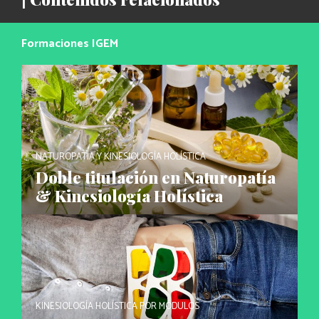
Formaciones IGEM
NATUROPATÍA Y KINESIOLOGÍA HOLÍSTICA
Doble titulación en Naturopatía
& Kinesiología Holística
KINESIOLOGÍA HOLÍSTICA POR MÓDULOS