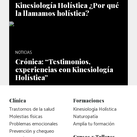
Kinesiología Holística ¿Por qué
la llamamos holística?
NOTICIAS
Crónica: “Testimonios,
experiencias con Kinesiología
Holística”
Clínica
Formaciones
Trastornos de la salud
Kinesiología Holística
Molestias físicas
Naturopatía
Problemas emocionales
Amplía tu formación
Prevención y chequeo
Cursos y Talleres