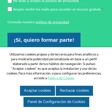
He leído y acepto la política de privacidad
*
Acepto recibir los mails para acceder al recurso gratuito
*
Consulta nuestra
política de privacidad
.
¡Sí, quiero formar parte!
Utilizamos cookies propias y de terceros para fines analíticos y
Marketing por
para mostrarte publicidad personalizada en base a un perfil
ActiveCampaign
elaborado a partir de tus hábitos de navegación. Si pulsas
"Aceptar cookies" es que aceptas la instalación y uso de las
cookies. Para más información, o para configurar las preferencias,
accede a
Política de Cookies
© IGEM, Institut Guxens de Medicina Integrativa 2026
|
Aviso legal
|
Política de Cookies
|
Política de privacidad
|
Gir.cat
Aceptar cookies
Rechazar cookies
Disseny i desenvolupament web
Panel de Configuración de Cookies