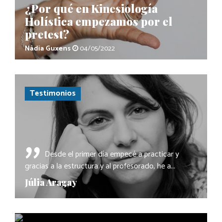
¿Por qué en Kinesiología
Holística empezamos por el
pretest?
Nàdia Guxens
04/05/2022
Testimonios
"
Desde el primer día empecé a practicar y
gracias a la estructura y al profesorado, he a...
Júlia Aragay