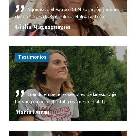
"
Agradezco al equipo IGEM su pasión y amor
dando clases de Kinesiología Holística. Les d...
Giulia Magnaguagno
Testimonios
"
Cuando empecé las sesiones de kinesiología
holística emocional estaba realmente mal. Te...
Maria Duran