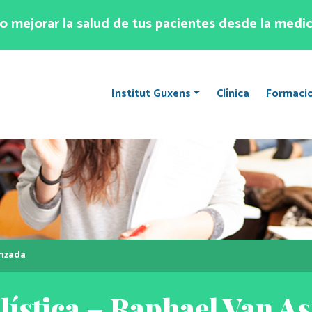
 mejorar la salud de tus pacientes desde la medic
Institut Guxens
Clínica
Formaci
anzada
lística – Raphael Van A