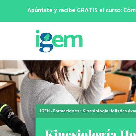
Apúntate y recibe GRATIS el curso: Cómo
IGEM
>
Formaciones
>
Kinesiología Holística Av
Kinesiología Ho