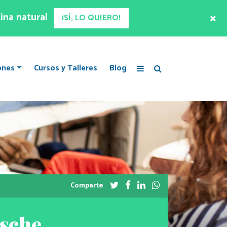
ina natural
¡SÍ, LO QUIERO!
ones
Cursos y Talleres
Blog
Comparte
ssche