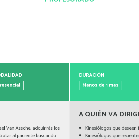
DALIDAD
DURACIÓN
resencial
Menos de 1 mes
S
A QUIÉN VA DIRIG
ael Van Assche, adquirirás los
Kinesiólogos que deseen 
tratar al paciente buscando
Kinesiólogos que recient