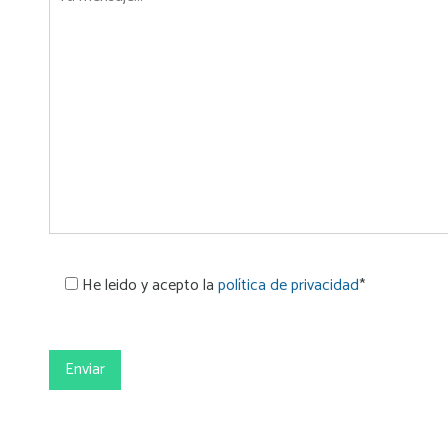
He leido y acepto la
política de privacidad
*
Por
favor,
deja
este
campo