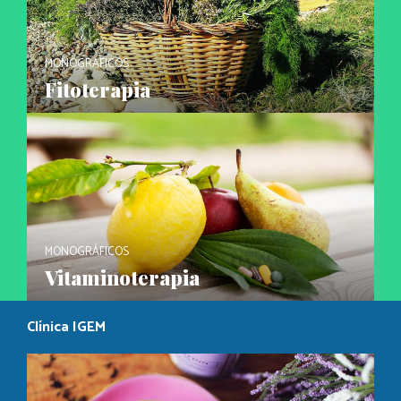
MONOGRÁFICOS
Fitoterapia
MONOGRÁFICOS
Vitaminoterapia
Clínica IGEM