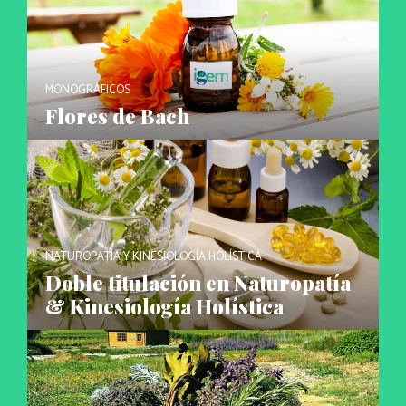
MONOGRÁFICOS
Flores de Bach
NATUROPATÍA Y KINESIOLOGÍA HOLÍSTICA
Doble titulación en Naturopatía
& Kinesiología Holística