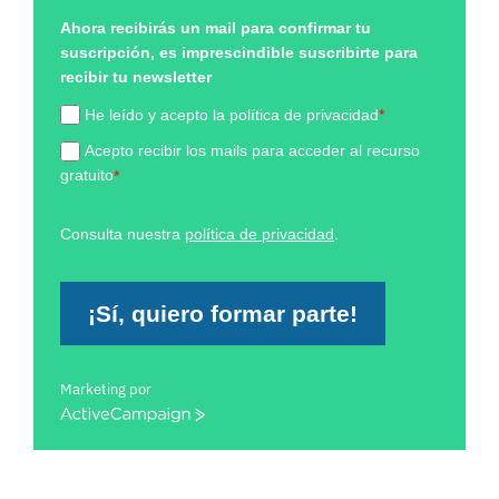
Ahora recibirás un mail para confirmar tu
suscripción, es imprescindible suscribirte para
recibir tu newsletter
He leído y acepto la política de privacidad
*
Acepto recibir los mails para acceder al recurso
gratuito
*
Consulta nuestra
política de privacidad
.
¡Sí, quiero formar parte!
Marketing por
ActiveCampaign