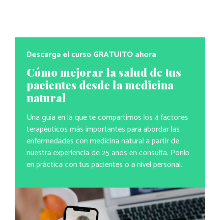
Descarga el curso GRATUITO ahora
Cómo mejorar la salud de tus
pacientes desde la medicina
natural
Una guía en la que te compartimos los 4 factores
terapéuticos más importantes para abordar las
enfermedades con medicina natural a partir de
nuestra experiencia de 25 años en consulta. Ponlo
en práctica con tus pacientes o a nivel personal.