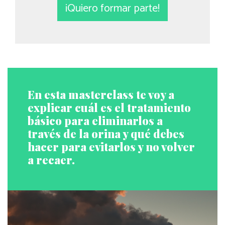
¡Quiero formar parte!
En esta masterclass te voy a
explicar cuál es el tratamiento
básico para eliminarlos a
través de la orina y qué debes
hacer para evitarlos y no volver
a recaer.