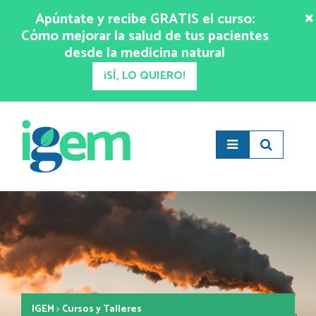
Apúntate y recibe GRATIS el curso:
Cómo mejorar la salud de tus pacientes
desde la medicina natural
¡SÍ, LO QUIERO!
IGEM
>
Cursos y Talleres