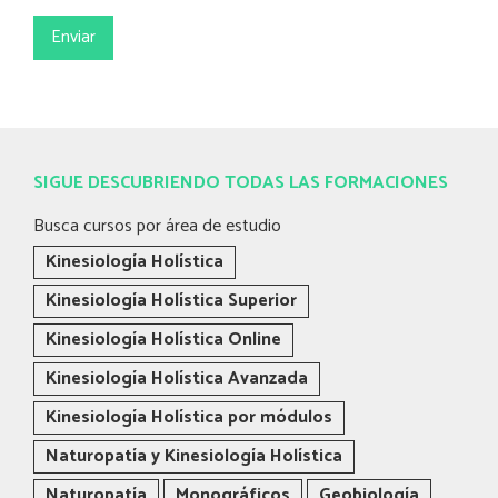
Por
favor,
deja
este
campo
vacío.
SIGUE DESCUBRIENDO TODAS LAS FORMACIONES
Busca cursos por área de estudio
Kinesiología Holística
Kinesiología Holística Superior
Kinesiología Holística Online
Kinesiología Holística Avanzada
Kinesiología Holística por módulos
Naturopatía y Kinesiología Holística
Naturopatía
Monográficos
Geobiología