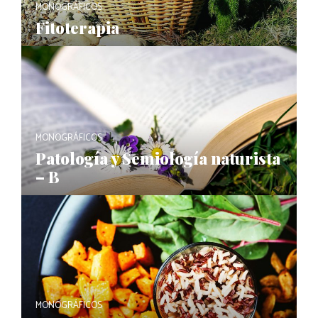
MONOGRÁFICOS
Fitoterapia
MONOGRÁFICOS
Patología y Semiología naturista
– B
MONOGRÁFICOS