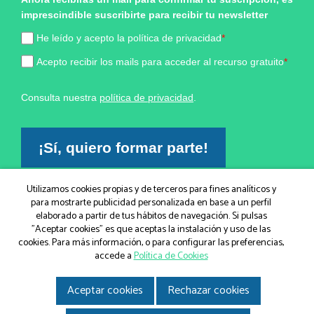
imprescindible suscribirte para recibir tu newsletter
He leído y acepto la política de privacidad
*
Acepto recibir los mails para acceder al recurso gratuito
*
Consulta nuestra
política de privacidad
.
¡Sí, quiero formar parte!
Utilizamos cookies propias y de terceros para fines analíticos y
Marketing por
para mostrarte publicidad personalizada en base a un perfil
ActiveCampaign
elaborado a partir de tus hábitos de navegación. Si pulsas
"Aceptar cookies" es que aceptas la instalación y uso de las
cookies. Para más información, o para configurar las preferencias,
accede a
Política de Cookies
© IGEM, Institut Guxens de Medicina Integrativa 2026
|
Aviso legal
|
Política de Cookies
|
Política de privacidad
|
Gir.cat
Aceptar cookies
Rechazar cookies
Disseny i desenvolupament web