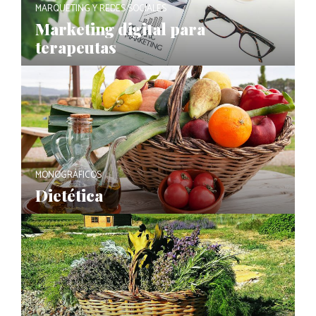
MARQUETING Y REDES SOCIALES
Marketing digital para
terapeutas
MONOGRÁFICOS
Dietética