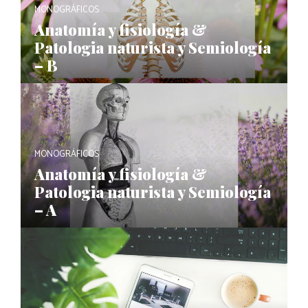
MONOGRÁFICOS
Anatomía y fisiología &
Patologia naturista y Semiología
– B
MONOGRÁFICOS
Anatomía y fisiología &
Patologia naturista y Semiología
– A