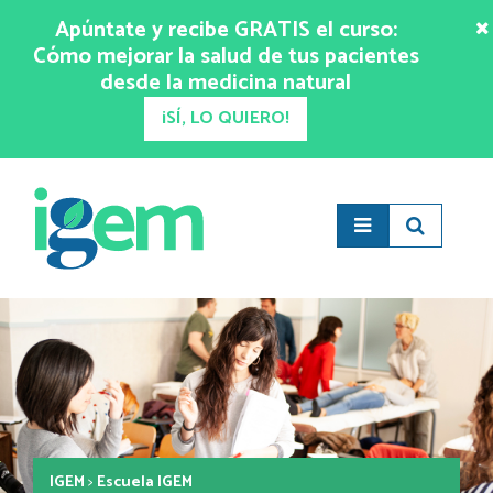
Apúntate y recibe GRATIS el curso:
Cómo mejorar la salud de tus pacientes
desde la medicina natural
¡SÍ, LO QUIERO!
IGEM
>
Escuela IGEM