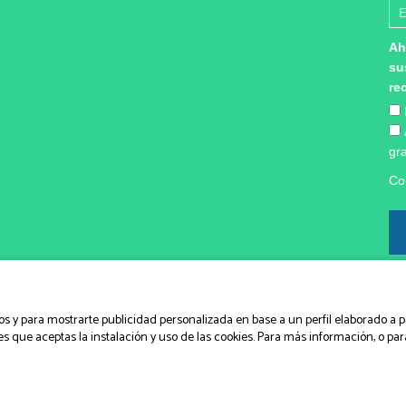
Ah
su
re
gra
Co
Mar
Ac
cos y para mostrarte publicidad personalizada en base a un perfil elaborado a p
es que aceptas la instalación y uso de las cookies. Para más información, o par
na Integrativa 2026
|
Aviso legal
|
Política de Cookies
|
Política de privacidad