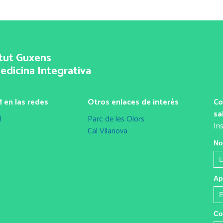
itut Guxens
edicina Integrativa
 en las redes
Otros enlaces de interés
Co
sa
Parc de les Olors
In
Cal Vilanova
No
Ap
Co