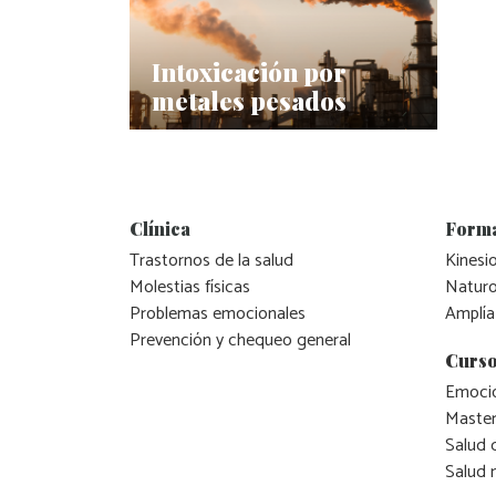
Intoxicación por
metales pesados
Clínica
Form
Trastornos de la salud
Kinesio
Molestias físicas
Naturo
Problemas emocionales
Amplía
Prevención y chequeo general
Curso
Emocio
Master
Salud 
Salud 