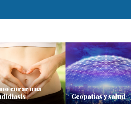
mo curar una
didiasis
Geopatías y salud