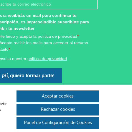
ora recibirás un mail para confirmar tu
scripción, es imprescindible suscribirte para
cibir tu newsletter
He leído y acepto la política de privacidad
*
Acepto recibir los mails para acceder al recurso
tuito
*
nsulta nuestra
política de privacidad
.
¡Sí, quiero formar parte!
keting por
Aceptar cookies
tiveCampaign
artir
Rechazar cookies
a
Panel de Configuración de Cookies
|
Gir.cat
Disseny i desenvolupament web