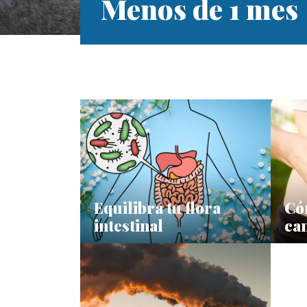
Menos de 1 mes
Equilibra tu flora
Có
intestinal
can