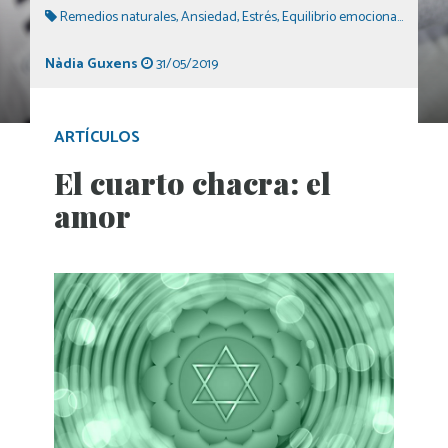
Remedios naturales
,
Ansiedad
,
Estrés
,
Equilibrio emocional
,
Kinesio
Nàdia Guxens
31/05/2019
ARTÍCULOS
El cuarto chacra: el
amor