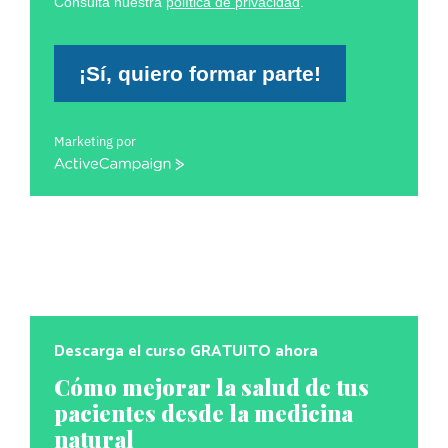
Consulta nuestra
política de privacidad
.
¡Sí, quiero formar parte!
Marketing por
ActiveCampaign
Descarga el curso GRATUITO ahora
Cómo mejorar la salud de tus
pacientes desde la medicina
natural