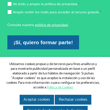
He leído y acepto la política de privacidad
*
Acepto recibir los mails para acceder al recurso gratuito
*
Consulta nuestra
política de privacidad
.
¡Sí, quiero formar parte!
Marketing por
Utilizamos cookies propias y de terceros para fines analíticos y
ActiveCampaign
para mostrarte publicidad personalizada en base a un perfil
elaborado a partir de tus hábitos de navegación. Si pulsas
"Aceptar cookies" es que aceptas la instalación y uso de las
cookies. Para más información, o para configurar las preferencias,
© IGEM, Institut Guxens de Medicina Integrativa 2026
|
accede a
Política de Cookies
Aviso legal
|
Política de Cookies
|
Política de privacidad
|
Gir.cat
Disseny i desenvolupament web
Aceptar cookies
Rechazar cookies