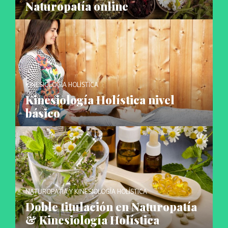
Naturopatía online
KINESIOLOGÍA HOLÍSTICA
Kinesiología Holística nivel
básico
NATUROPATÍA Y KINESIOLOGÍA HOLÍSTICA
Doble titulación en Naturopatía
& Kinesiología Holística