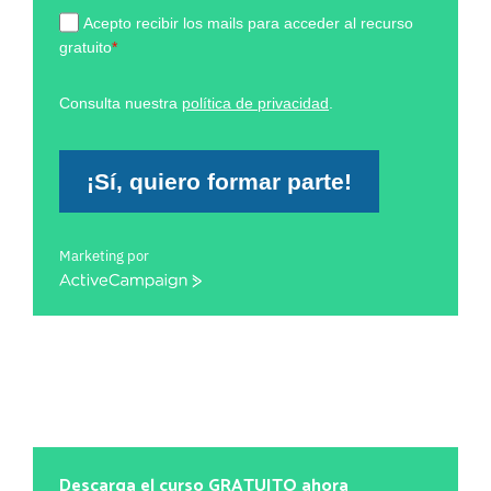
Acepto recibir los mails para acceder al recurso
gratuito
*
Consulta nuestra
política de privacidad
.
¡Sí, quiero formar parte!
Marketing por
ActiveCampaign
Descarga el curso GRATUITO ahora