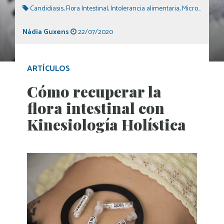
Candidiasis
,
Flora Intestinal
,
Intolerancia alimentaria
,
Microbiota
,
Pro
Nàdia Guxens
22/07/2020
ARTÍCULOS
Cómo recuperar la
flora intestinal con
Kinesiología Holística