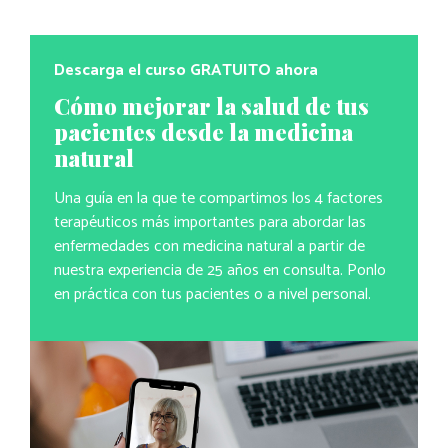
Descarga el curso GRATUITO ahora
Cómo mejorar la salud de tus
pacientes desde la medicina
natural
Una guía en la que te compartimos los 4 factores
terapéuticos más importantes para abordar las
enfermedades con medicina natural a partir de
nuestra experiencia de 25 años en consulta. Ponlo
en práctica con tus pacientes o a nivel personal.