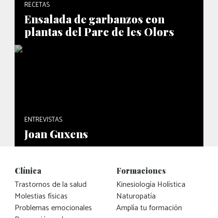
RECETAS
Ensalada de garbanzos con
plantas del Parc de les Olors
ENTREVISTAS
Joan Guxens
Clínica
Formaciones
Trastornos de la salud
Kinesiología Holística
Molestias físicas
Naturopatía
Problemas emocionales
Amplía tu formación