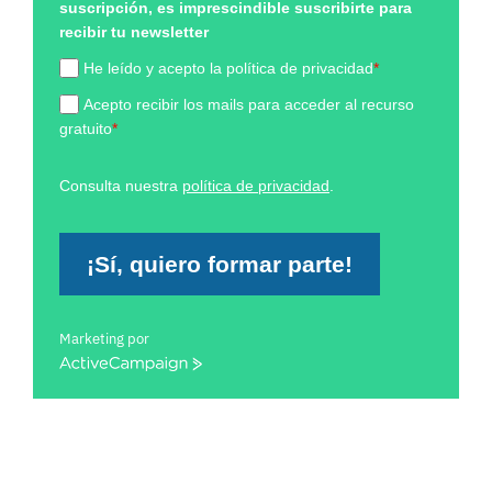
suscripción, es imprescindible suscribirte para
recibir tu newsletter
He leído y acepto la política de privacidad
*
Acepto recibir los mails para acceder al recurso
gratuito
*
Consulta nuestra
política de privacidad
.
¡Sí, quiero formar parte!
Marketing por
ActiveCampaign