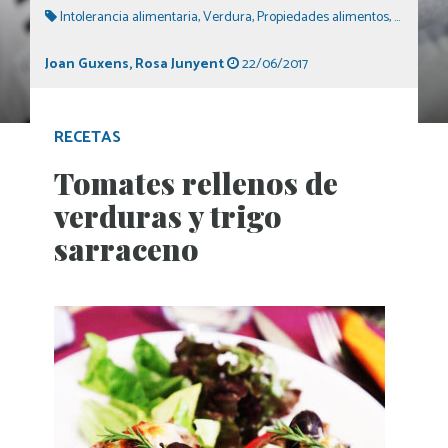
Intolerancia alimentaria
,
Verdura
,
Propiedades alimentos
,
Dieta equ
Joan Guxens
,
Rosa Junyent
22/06/2017
RECETAS
Tomates rellenos de
verduras y trigo
sarraceno