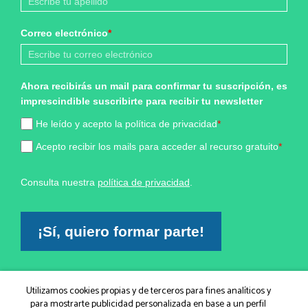
Correo electrónico
*
Ahora recibirás un mail para confirmar tu suscripción, es
imprescindible suscribirte para recibir tu newsletter
He leído y acepto la política de privacidad
*
Acepto recibir los mails para acceder al recurso gratuito
*
Consulta nuestra
política de privacidad
.
¡Sí, quiero formar parte!
Marketing por
Utilizamos cookies propias y de terceros para fines analíticos y
ActiveCampaign
para mostrarte publicidad personalizada en base a un perfil