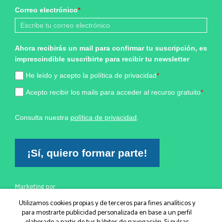
Correo electrónico
*
Ahora recibirás un mail para confirmar tu suscripción, es
imprescindible suscribirte para recibir tu newsletter
He leído y acepto la política de privacidad
*
Acepto recibir los mails para acceder al recurso gratuito
*
Consulta nuestra
política de privacidad
.
¡Sí, quiero formar parte!
Marketing por
ActiveCampaign
Utilizamos cookies propias y de terceros para fines analíticos y
para mostrarte publicidad personalizada en base a un perfil