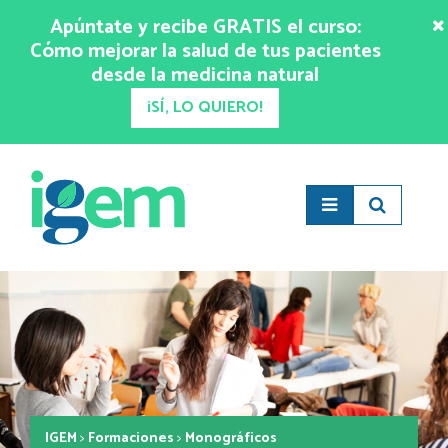
Apúntate y recibe GRATIS el curso:
Cómo mejorar la salud de tus pacientes
desde la medicina natural
¡SÍ, LO QUIERO!
IGEM
>
Formaciones
>
Monográficos