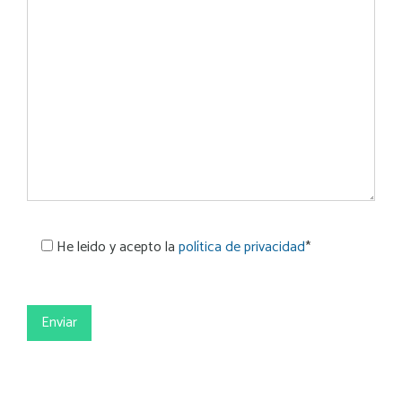
He leido y acepto la
política de privacidad
*
Por
favor,
deja
este
campo