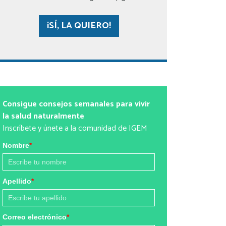
¡SÍ, LA QUIERO!
Consigue consejos semanales para vivir
la salud naturalmente
Inscríbete y únete a la comunidad de IGEM
Nombre
*
Apellido
*
Correo electrónico
*