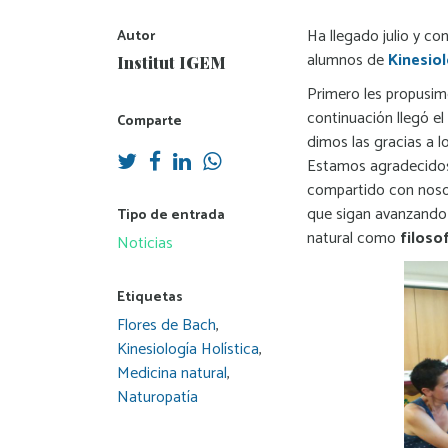
Ha llegado julio y con
Autor
alumnos de
Kinesiol
Institut IGEM
Primero les propusi
continuación llegó e
Comparte
dimos las gracias a lo
Estamos agradecidos
compartido con nosot
que sigan avanzando
Tipo de entrada
natural como
filoso
Noticias
Etiquetas
Flores de Bach
,
Kinesiología Holística
,
Medicina natural
,
Naturopatía