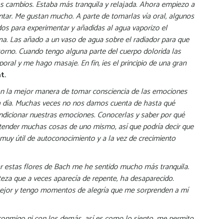
os cambios. Estaba más tranquila y relajada. Ahora empiezo a
ntar. Me gustan mucho. A parte de tomarlas vía oral, algunos
os para experimentar y añadidas al agua vaporizo el
a. Las añado a un vaso de agua sobre el radiador para que
torno. Cuando tengo alguna parte del cuerpo dolorida las
oral y me hago masaje. En fin, ¡es el principio de una gran
t.
on la mejor manera de tomar consciencia de las emociones
a a día. Muchas veces no nos damos cuenta de hasta qué
dicionar nuestras emociones. Conocerlas y saber por qué
tender muchas cosas de uno mismo, así que podría decir que
muy útil de autoconocimiento y a la vez de crecimiento
ar estas flores de Bach me he sentido mucho más tranquila.
steza que a veces aparecía de repente, ha desaparecido.
ejor y tengo momentos de alegría que me sorprenden a mí
conmigo ni con los demás, así es como lo siento, me permito