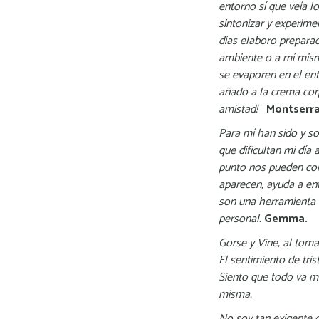
entorno sí que veía l
sintonizar y experime
días elaboro preparad
ambiente o a mí mism
se evaporen en el en
añado a la crema corp
amistad!
Montserra
Para mí han sido y s
que dificultan mi dí
punto nos pueden con
aparecen, ayuda a en
son una herramienta 
personal.
Gemma.
Gorse y Vine, al tom
El sentimiento de tri
Siento que todo va m
misma.
No soy tan exigente 