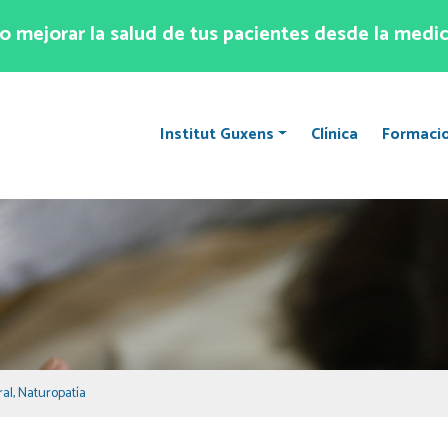
 mejorar la salud de tus pacientes desde la medic
Institut Guxens
Clínica
Formaci
ral
,
Naturopatía