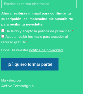
Ahora recibirás un mail para confirmar tu
suscripción, es imprescindible suscribirte
para recibir tu newsletter
He leído y acepto la política de privacidad
*
Acepto recibir los mails para acceder al
recurso gratuito
*
Consulta nuestra
política de privacidad
.
¡Sí, quiero formar parte!
Marketing por
ActiveCampaign