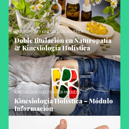
NATUROPATÍA Y KINESIOLOGÍA HOLÍSTICA
Doble titulación en Naturopatía
& Kinesiología Holística
KINESIOLOGÍA HOLÍSTICA POR MÓDULOS
Kinesiología Holística – Módulo
Información