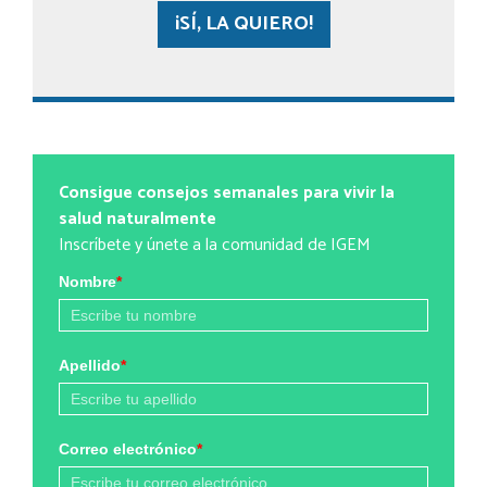
¡SÍ, LA QUIERO!
Consigue consejos semanales para vivir la
salud naturalmente
Inscríbete y únete a la comunidad de IGEM
Nombre
*
Apellido
*
Correo electrónico
*