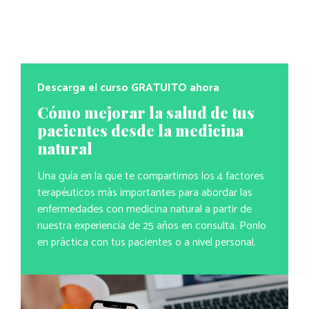
Descarga el curso GRATUITO ahora
Cómo mejorar la salud de tus
pacientes desde la medicina
natural
Una guía en la que te compartimos los 4 factores
terapéuticos más importantes para abordar las
enfermedades con medicina natural a partir de
nuestra experiencia de 25 años en consulta. Ponlo
en práctica con tus pacientes o a nivel personal.