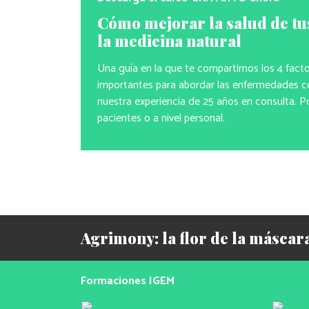
Cómo mejorar la salud de tu
la medicina natural
Una guía en la que te compartimos los 4 fact
importantes para abordar las enfermedades co
nuestra experiencia de 25 años en consulta. P
pacientes o a nivel personal.
Agrimony: la flor de la máscar
Formaciones IGEM