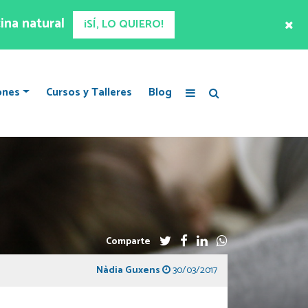
ina natural
¡SÍ, LO QUIERO!
ones
Cursos y Talleres
Blog
Comparte
Nàdia Guxens
30/03/2017