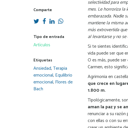
selectividad para emp
mes. Le horroriza la 
Comparte
embarazada. Nadie sab
mantiene la misma act
más extrovertida que
al levantarse y no se 
Tipo de entrada
Artículos
Si te sientes identi
vida puede ser que e
O es más, puede ser
Etiquetas
Carmen, esto signific
Ansiedad
,
Terapia
emocional
,
Equilibrio
Agrimonia en castella
emocional
,
Flores de
que crece en lugar
Bach
1.800 m.
Tipológicamente, so
aman la paz y se a
renunciar a su razón 
con ellas o con su en
crear un ambiente de