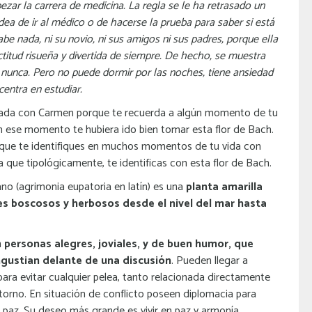
ezar la carrera de medicina. La regla se le ha retrasado un
idea de ir al médico o de hacerse la prueba para saber si está
e nada, ni su novio, ni sus amigos ni sus padres, porque ella
itud risueña y divertida de siempre. De hecho, se muestra
 nunca. Pero no puede dormir por las noches, tiene ansiedad
centra en estudiar.
ficada con Carmen porque te recuerda a algún momento de tu
n ese momento te hubiera ido bien tomar esta flor de Bach.
 que te identifiques en muchos momentos de tu vida con
a que tipológicamente, te identificas con esta flor de Bach.
no (agrimonia eupatoria en latín) es una
planta amarilla
es boscosos y herbosos desde el nivel del mar hasta
n
personas alegres, joviales, y de buen humor, que
ngustian delante de una discusión
. Pueden llegar a
para evitar cualquier pelea, tanto relacionada directamente
torno. En situación de conflicto poseen diplomacia para
 paz. Su deseo más grande es vivir en paz y armonía.