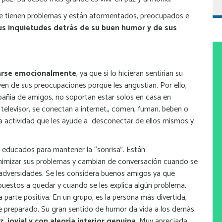
 tienen problemas y están atormentados, preocupados e
us inquietudes detrás de su buen humor y de sus
arse emocionalmente
, ya que si lo hicieran sentirían su
yen de sus preocupaciones porque les angustian. Por ello,
ñía de amigos, no soportan estar solos en casa en
l televisor, se conectan a internet,, comen, fuman, beben o
tra actividad que les ayude a desconectar de ellos mismos y
 educados para mantener la “sonrisa”. Están
imizar sus problemas y cambian de conversación cuando se
 adversidades. Se les considera buenos amigos ya que
spuestos a quedar y cuando se les explica algún problema,
 parte positiva. En un grupo, es la persona más divertida,
e preparado. Su gran sentido de humor da vida a los demás.
, jovial y con alegría interior genuina
. Muy apreciada