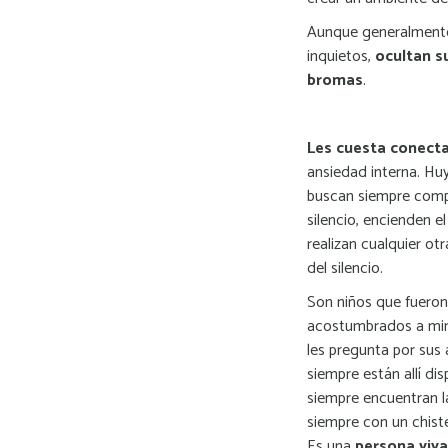
Aunque generalmente
inquietos,
ocultan s
bromas
.
Les cuesta conect
ansiedad interna. Hu
buscan siempre compa
silencio, encienden e
realizan cualquier o
del silencio.
Son niños que fueron
acostumbrados a min
les pregunta por sus
siempre están allí di
siempre encuentran la
siempre con un chist
Es una
persona vivaz