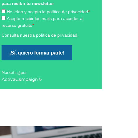
para recibir tu newsletter
He leído y acepto la política de privacidad
*
Acepto recibir los mails para acceder al
recurso gratuito
*
Consulta nuestra
política de privacidad
.
¡Sí, quiero formar parte!
Marketing por
ActiveCampaign