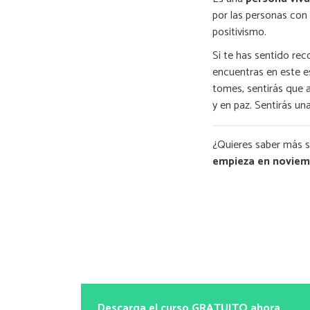
por las personas con 
positivismo.
Si te has sentido re
encuentras en este e
tomes, sentirás que 
y en paz. Sentirás una
¿Quieres saber más s
empieza en noviemb
Descarga el curso GRATUITO ahora