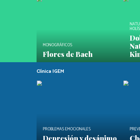
NATU
HOLÍS
Dob
Na
MONOGRÁFICOS
Flores de Bach
Kin
Clínica IGEM
PROBLEMAS EMOCIONALES
PREV
Depresión y desánimo
Ch