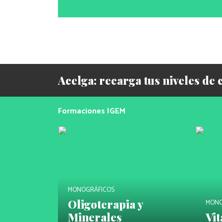
Acelga: recarga tus niveles de 
Formaciones IGEM
MONOGRÁFICOS
Oligoterapia y
MONO
Minerales
Vi