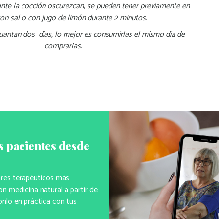
ante la cocción oscurezcan, se pueden tener previamente en
on sal o con jugo de limón durante 2 minutos.
uantan dos días, lo mejor es consumirlas el mismo día de
comprarlas.
s pacientes desde
ores terapéuticos más
n medicina natural a partir de
onlo en práctica con tus