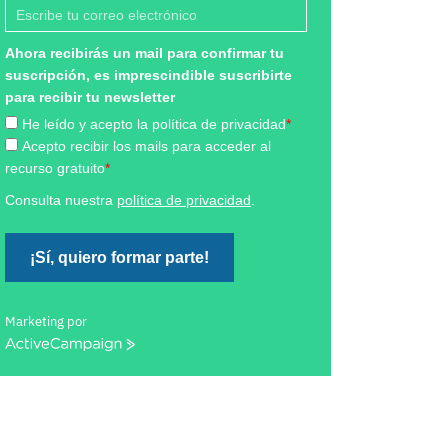
Ahora recibirás un mail para confirmar tu
suscripción, es imprescindible suscribirte
para recibir tu newsletter
He leído y acepto la política de privacidad
*
Acepto recibir los mails para acceder al
recurso gratuito
*
Consulta nuestra
política de privacidad
.
¡Sí, quiero formar parte!
Marketing por
ActiveCampaign