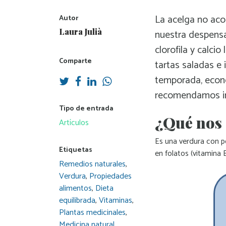
La acelga no aco
Autor
Laura Julià
nuestra despensa
clorofila y calci
Comparte
tartas saladas e 
temporada, econó
recomendamos inc
Tipo de entrada
¿Qué nos
Artículos
Es una verdura con po
Etiquetas
en folatos (vitamina 
Remedios naturales
,
Verdura
,
Propiedades
alimentos
,
Dieta
equilibrada
,
Vitaminas
,
Plantas medicinales
,
Medicina natural