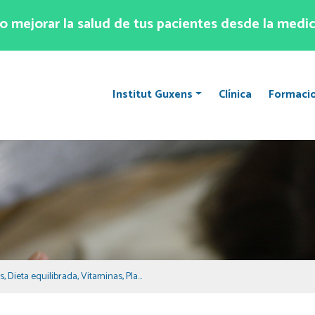
 mejorar la salud de tus pacientes desde la medic
Institut Guxens
Clínica
Formaci
s
,
Dieta equilibrada
,
Vitaminas
,
Plantas medicinales
,
Medicina natural