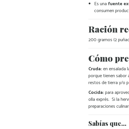
Es una
fuente ex
consumen product
Ración r
200 gramos (2 puña
Cómo prep
Cruda:
en ensalada la
porque tienen sabor 
restos de tierra y/o 
Cocida:
para aprovec
olla exprés. Si la he
preparaciones culinar
Sabías que…