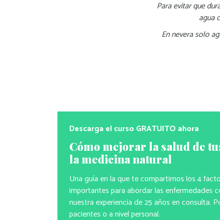
Para evitar que dur
agua c
En nevera solo ag
Descarga el curso GRATUITO ahora
Cómo mejorar la salud de tu
la medicina natural
Una guía en la que te compartimos los 4 fact
importantes para abordar las enfermedades co
nuestra experiencia de 25 años en consulta. P
pacientes o a nivel personal.