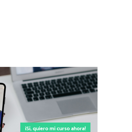
¡Sí, quiero mi curso ahora!