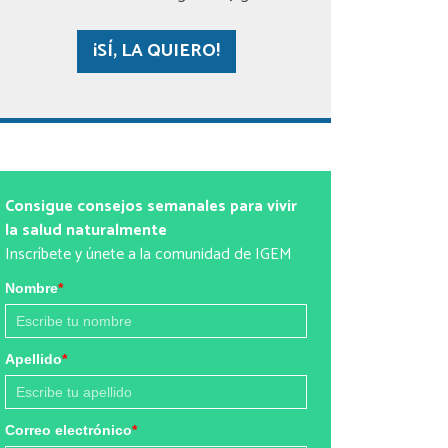
¡SÍ, LA QUIERO!
Consigue consejos semanales para vivir
la salud naturalmente
Inscríbete y únete a la comunidad de IGEM
Nombre
*
Apellido
*
Correo electrónico
*