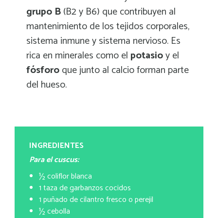
grupo B
(B2 y B6) que contribuyen al
mantenimiento de los tejidos corporales,
sistema inmune y sistema nervioso. Es
rica en minerales como el
potasio
y el
fósforo
que junto al calcio forman parte
del hueso.
INGREDIENTES
Para el cuscus:
½ coliflor blanca
1 taza de garbanzos cocidos
1 puñado de cilantro fresco o perejil
½ cebolla