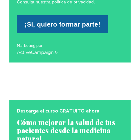
Consulta nuestra
política de privacidad
.
¡Sí, quiero formar parte!
Marketing por
ActiveCampaign
Descarga el curso GRATUITO ahora
Cómo mejorar la salud de tus
pacientes desde la medicina
natural