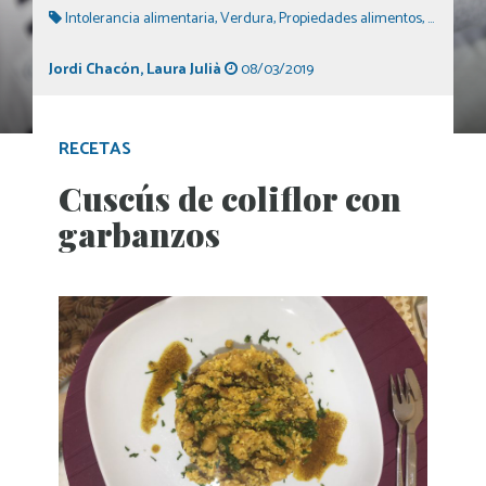
Intolerancia alimentaria
,
Verdura
,
Propiedades alimentos
,
Dieta equ
Jordi Chacón
,
Laura Julià
08/03/2019
RECETAS
Cuscús de coliflor con
garbanzos