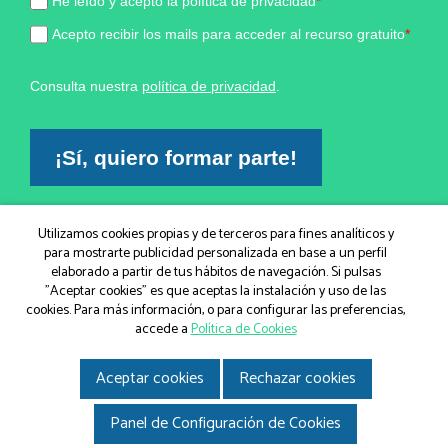
He leído y acepto la política de privacidad
*
Acepto recibir los mails para acceder al recurso gratuito
*
Consulta nuestra
política de privacidad
.
¡Sí, quiero formar parte!
Marketing por
Utilizamos cookies propias y de terceros para fines analíticos y
para mostrarte publicidad personalizada en base a un perfil
ActiveCampaign
elaborado a partir de tus hábitos de navegación. Si pulsas
"Aceptar cookies" es que aceptas la instalación y uso de las
cookies. Para más información, o para configurar las preferencias,
© IGEM, Institut Guxens de Medicina Integrativa 2026
|
accede a
Política de Cookies
Aviso legal
|
Política de Cookies
|
Política de privacidad
|
Gir.cat
Disseny i desenvolupament web
Aceptar cookies
Rechazar cookies
Panel de Configuración de Cookies