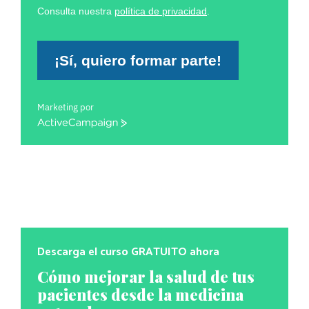
Consulta nuestra
política de privacidad
.
¡Sí, quiero formar parte!
Marketing por
ActiveCampaign
Descarga el curso GRATUITO ahora
Cómo mejorar la salud de tus
pacientes desde la medicina