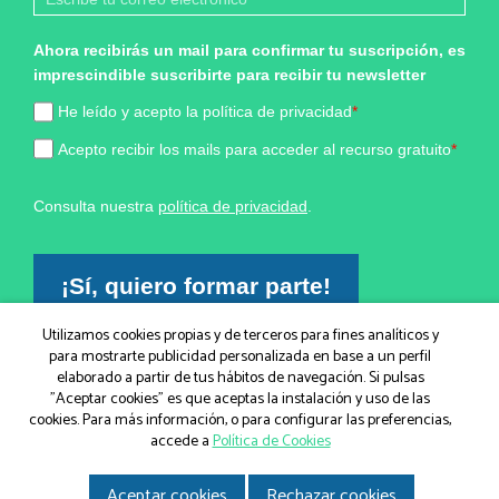
Ahora recibirás un mail para confirmar tu suscripción, es
imprescindible suscribirte para recibir tu newsletter
He leído y acepto la política de privacidad
*
Acepto recibir los mails para acceder al recurso gratuito
*
Consulta nuestra
política de privacidad
.
¡Sí, quiero formar parte!
Utilizamos cookies propias y de terceros para fines analíticos y
para mostrarte publicidad personalizada en base a un perfil
Marketing por
elaborado a partir de tus hábitos de navegación. Si pulsas
ActiveCampaign
"Aceptar cookies" es que aceptas la instalación y uso de las
cookies. Para más información, o para configurar las preferencias,
accede a
Política de Cookies
© IGEM, Institut Guxens de Medicina Integrativa 2026
|
Aceptar cookies
Rechazar cookies
Aviso legal
|
Política de Cookies
|
Política de privacidad
|
Gir.cat