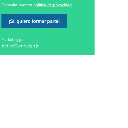
Consulta nuestra
política de privacidad
.
¡Sí, quiero formar parte!
Marketing por
ActiveCampaign