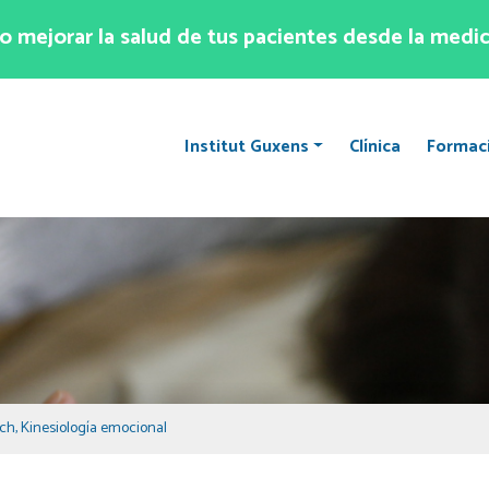
 mejorar la salud de tus pacientes desde la medic
Institut Guxens
Clínica
Formac
ach
,
Kinesiología emocional