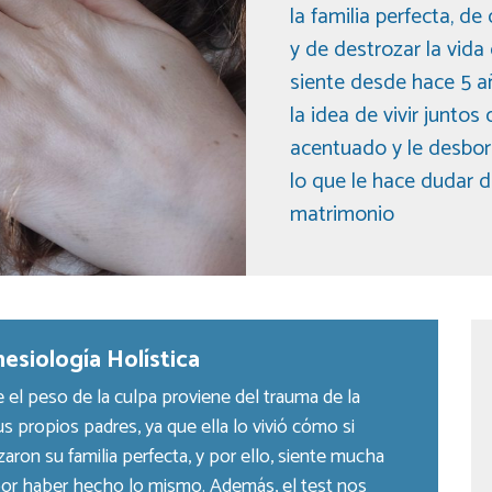
la familia perfecta, de
y de destrozar la vida
siente desde hace 5 a
la idea de vivir junto
acentuado y le desbo
lo que le hace dudar d
matrimonio
esiología Holística
ue el peso de la culpa proviene del trauma de la
s propios padres, ya que ella lo vivió cómo si
aron su familia perfecta, y por ello, siente mucha
 por haber hecho lo mismo. Además, el test nos