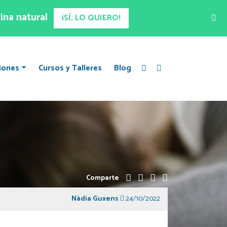
ina natural
¡SÍ, LO QUIERO!
iones
Cursos y Talleres
Blog
Comparte
Nàdia Guxens
24/10/2022