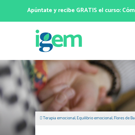
Apúntate y recibe GRATIS el curso: Cómo
Terapia emocional
,
Equilibrio emocional
,
Flores de B