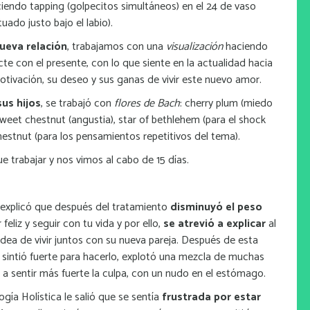
endo tapping (golpecitos simultáneos) en el 24 de vaso
uado justo bajo el labio).
ueva relación
, trabajamos con una
visualización
haciendo
te con el presente, con lo que siente en la actualidad hacia
otivación, su deseo y sus ganas de vivir este nuevo amor.
sus hijos
, se trabajó con
flores de Bach
: cherry plum (miedo
 sweet chestnut (angustia), star of bethlehem (para el shock
estnut (para los pensamientos repetitivos del tema).
 trabajar y nos vimos al cabo de 15 días.
a, explicó que después del tratamiento
disminuyó el peso
 feliz y seguir con tu vida y por ello,
se atrevió a explicar
al
 idea de vivir juntos con su nueva pareja. Después de esta
 sintió fuerte para hacerlo, explotó una mezcla de muchas
 sentir más fuerte la culpa, con un nudo en el estómago.
ogía Holística le salió que se sentía
frustrada por estar