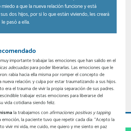
e miedo a que la nueva relación funcione y está
us dos hijos, por si lo que están viviendo, les creará
e pasó a ella.
recomendado
 muy importante trabajar las emociones que han salido en el
icas adecuadas
para poder liberarlas. Las emociones que le
ueron: rabia hacia ella misma por romper el concepto de
la nueva relación; y culpa por estar traumatizando a sus hijos.
o era el trauma de vivir la propia separación de sus padres.
cindible trabajar estas emociones para liberarse del
u vida cotidiana siendo feliz.
a misma
la trabajamos con
afirmaciones positivas y tapping.
a emoción, la paciente tuvo que repetir cada día: “Acepto la
o vivir mi vida, me cuido, me quiero y me siento en paz