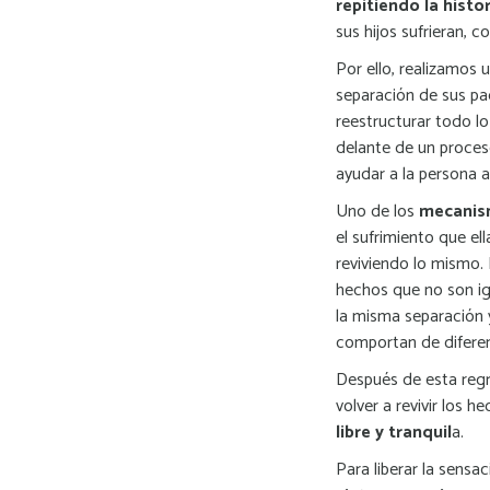
repitiendo la histor
sus hijos sufrieran, 
Por ello, realizamos 
separación de sus p
reestructurar todo l
delante de un proce
ayudar a la persona a
Uno de los
mecanism
el sufrimiento que ell
reviviendo lo mismo.
hechos que no son igu
la misma separación 
comportan de difere
Después de esta regr
volver a revivir los 
libre y tranquil
a.
Para liberar la sensa