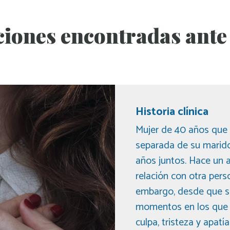
iones encontradas ante
Historia clínica
Mujer de 40 años que
separada de su marido
años juntos. Hace un
relación con otra perso
embargo, desde que se 
momentos en los que l
culpa, tristeza y apatí