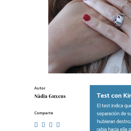
Autor
Test con Kin
Nàdia Guxens
El test indica q
separación de su
Comparte
hubieran destroz
rabia hacia ella