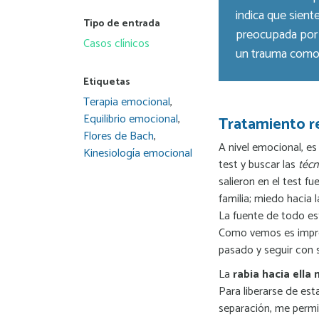
indica que sient
Tipo de entrada
preocupada por s
Casos clínicos
un trauma como l
Etiquetas
Terapia emocional
,
Equilibrio emocional
,
Tratamiento 
Flores de Bach
,
A nivel emocional, es
Kinesiología emocional
test y buscar las
técn
salieron en el test f
familia; miedo hacia 
La fuente de todo est
Como vemos es impres
pasado y seguir con s
La
rabia hacia ell
Para liberarse de est
separación, me permit