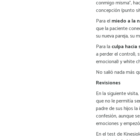
conmigo misma”, haci
concepción (punto sit
Para el
miedo a la n
que la paciente conec
su nueva pareja, su m
Para la
culpa hacia 
a perder el control),
emocional) y white ch
No salió nada más que
Revisiones
En la siguiente visit
que no le permitía ser
padre de sus hijos la
confesión, aunque se
emociones y empezó a
En el test de Kinesiol