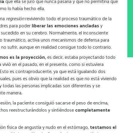
ia
que ella se juró que nunca pasaría y que no permitiría que
como lo había hecho ella.
una
regresión
reviviendo todo el proceso traumático de la
adres para poder
liberar las emociones ancladas
y
o sucedido en su cerebro. Normalmente, el inconsciente
so traumático, activa unos mecanismos de defensa para
 no sufrir, aunque en realidad consigue todo lo contrario.
os es la proyección,
es decir, estaba proyectando todo
a vivió en el pasado, en el presente, como si estuviera
 Esto es contraproducente, ya que está igualando dos
ales, pues es obvio que la realidad es que no está viviendo
y todas las personas implicadas son diferentes y se
nte manera.
esión, la paciente consiguió sacarse el peso de encima,
hechos reestructurándolos y sintiéndose
completamente
ción física de angustia y nudo en el estómago,
testamos el