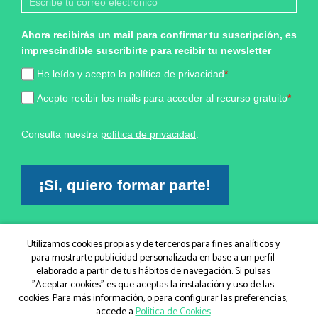
Ahora recibirás un mail para confirmar tu suscripción, es
imprescindible suscribirte para recibir tu newsletter
He leído y acepto la política de privacidad
*
Acepto recibir los mails para acceder al recurso gratuito
*
Consulta nuestra
política de privacidad
.
¡Sí, quiero formar parte!
Marketing por
Utilizamos cookies propias y de terceros para fines analíticos y
ActiveCampaign
para mostrarte publicidad personalizada en base a un perfil
elaborado a partir de tus hábitos de navegación. Si pulsas
"Aceptar cookies" es que aceptas la instalación y uso de las
cookies. Para más información, o para configurar las preferencias,
© IGEM, Institut Guxens de Medicina Integrativa 2026
|
accede a
Política de Cookies