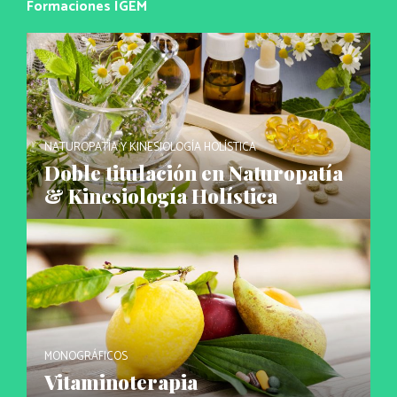
Formaciones IGEM
NATUROPATÍA Y KINESIOLOGÍA HOLÍSTICA
Doble titulación en Naturopatía
& Kinesiología Holística
MONOGRÁFICOS
Vitaminoterapia