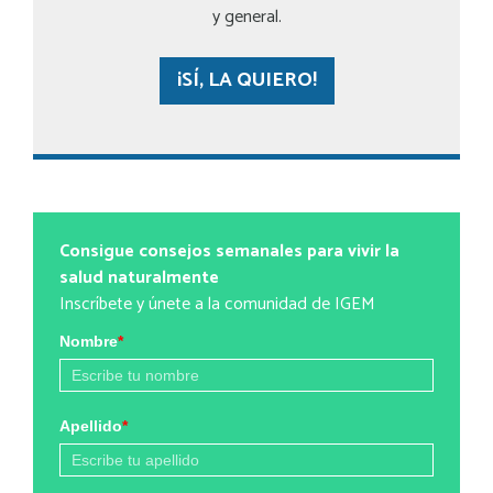
y general.
¡SÍ, LA QUIERO!
Consigue consejos semanales para vivir la
salud naturalmente
Inscríbete y únete a la comunidad de IGEM
Nombre
*
Apellido
*