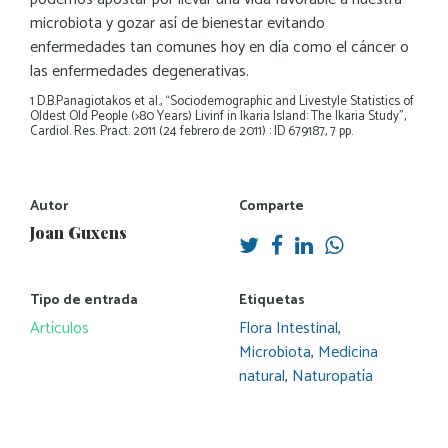
microbiota y gozar así de bienestar evitando
enfermedades tan comunes hoy en día como el cáncer o
las enfermedades degenerativas.
1 D.B.Panagiotakos et al., “Sociodemographic and Livestyle Statistics of
Oldest Old People (>80 Years) Livinf in Ikaria Island: The Ikaria Study”,
Cardiol. Res. Pract. 2011 (24 febrero de 2011) : ID 679187, 7 pp.
Autor
Comparte
Joan Guxens
Tipo de entrada
Etiquetas
Artículos
Flora Intestinal
,
Microbiota
,
Medicina
natural
,
Naturopatía